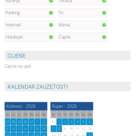
Kuhinja:
Terasa:
Parking:
Tv:
Internet:
Klima:
Hladnjak:
Čajnik:
CIJENE
Cijena na upit
KALENDAR ZAUZETOSTI
Kolovoz - 2026
Rujan - 2026
Ut
Sr
Če
Pe
Su
Ne
Ut
Sr
Če
Pe
Su
Ne
Po
Po
27
28
29
30
31
1
2
31
1
2
3
4
5
6
3
4
5
6
7
8
9
7
8
9
10
11
12
13
10
11
12
13
14
15
16
14
15
16
17
18
19
20