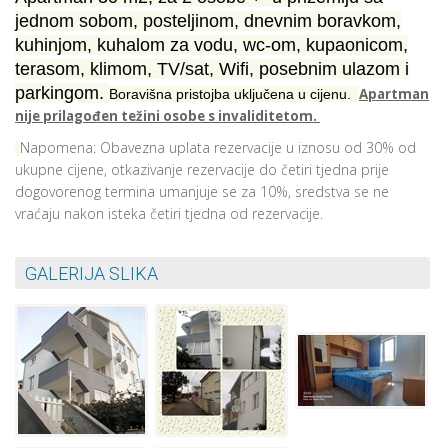
jednom sobom, posteljinom, dnevnim boravkom,
kuhinjom, kuhalom za vodu, wc-om, kupaonicom,
terasom, klimom, TV/sat, Wifi, posebnim ulazom i
parkingom.
Apartman
Boravišna pristojba uključena u cijenu.
nije prilagođen težini osobe s invaliditetom.
Napomena: Obavezna uplata rezervacije u iznosu od 30% od
ukupne cijene, otkazivanje rezervacije do četiri tjedna prije
dogovorenog termina umanjuje se za 10%, sredstva se ne
vraćaju nakon isteka četiri tjedna od rezervacije.
GALERIJA SLIKA