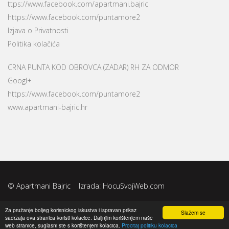
ttps://www.facebook.com/apartmani.bajric
https://www.facebook.com/puntamore2
Izjava o Privatnosti
Politika kolačića
CRNA PUNTA KOD OBROVCA (ZADAR) RH ZA ODMOR
Googl+
https://www.facebook.com/puntamore2
www.apartmani-bajric.hr
© Apartmani Bajric Izrada:
HocuSvojWeb.com
Za pružanje boljeg korisnickog iskustva i ispravan prikaz
Slažem se
sadržaja ova stranica koristi kolacice. Daljnjim korištenjem naše
web stranice, suglasni ste s korištenjem kolacica.
Procitaj politiku kolacica