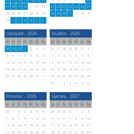
17
18
19
20
21
22
23
21
22
23
24
25
26
27
24
25
26
27
28
29
30
28
29
30
1
2
3
4
31
1
2
3
4
5
6
Listopad - 2026
Studeni - 2026
Ut
Sr
Če
Pe
Su
Ne
Ut
Sr
Če
Pe
Su
Ne
Po
Po
28
29
30
1
2
3
4
26
27
28
29
30
31
1
5
6
7
8
9
10
11
2
3
4
5
6
7
8
12
13
14
15
16
17
18
9
10
11
12
13
14
15
19
20
21
22
23
24
25
16
17
18
19
20
21
22
26
27
28
29
30
31
1
23
24
25
26
27
28
29
30
1
2
3
4
5
6
Prosinac - 2026
Siječanj - 2027
Ut
Sr
Če
Pe
Su
Ne
Ut
Sr
Če
Pe
Su
Ne
Po
Po
30
1
2
3
4
5
6
28
29
30
31
1
2
3
7
8
9
10
11
12
13
4
5
6
7
8
9
10
14
15
16
17
18
19
20
11
12
13
14
15
16
17
21
22
23
24
25
26
27
18
19
20
21
22
23
24