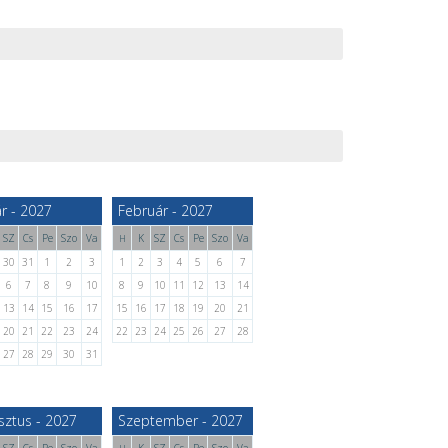
r - 2027
Február - 2027
SZ
Cs
Pe
Szo
Va
K
SZ
Cs
Pe
Szo
Va
H
30
31
1
2
3
1
2
3
4
5
6
7
6
7
8
9
10
8
9
10
11
12
13
14
13
14
15
16
17
15
16
17
18
19
20
21
20
21
22
23
24
22
23
24
25
26
27
28
27
28
29
30
31
sztus - 2027
Szeptember - 2027