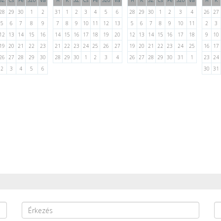
SZ
Cs
Pe
Szo
Va
K
SZ
Cs
Pe
Szo
Va
K
SZ
Cs
Pe
Szo
Va
K
H
H
H
28
29
30
1
2
31
1
2
3
4
5
6
28
29
30
1
2
3
4
26
27
5
6
7
8
9
7
8
9
10
11
12
13
5
6
7
8
9
10
11
2
3
12
13
14
15
16
14
15
16
17
18
19
20
12
13
14
15
16
17
18
9
10
19
20
21
22
23
21
22
23
24
25
26
27
19
20
21
22
23
24
25
16
17
26
27
28
29
30
28
29
30
1
2
3
4
26
27
28
29
30
31
1
23
24
2
3
4
5
6
30
31