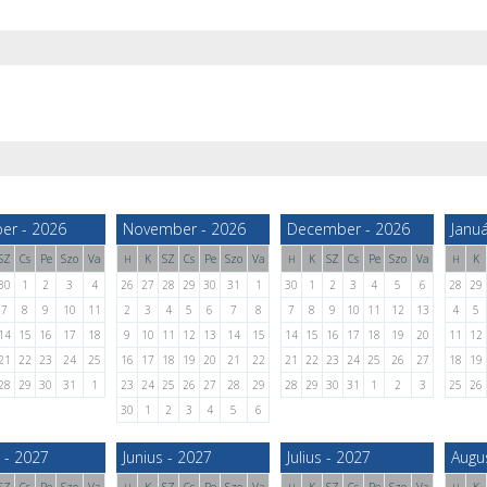
er - 2026
November - 2026
December - 2026
Januá
SZ
Cs
Pe
Szo
Va
K
SZ
Cs
Pe
Szo
Va
K
SZ
Cs
Pe
Szo
Va
K
H
H
H
30
1
2
3
4
26
27
28
29
30
31
1
30
1
2
3
4
5
6
28
29
7
8
9
10
11
2
3
4
5
6
7
8
7
8
9
10
11
12
13
4
5
14
15
16
17
18
9
10
11
12
13
14
15
14
15
16
17
18
19
20
11
12
21
22
23
24
25
16
17
18
19
20
21
22
21
22
23
24
25
26
27
18
19
28
29
30
31
1
23
24
25
26
27
28
29
28
29
30
31
1
2
3
25
26
30
1
2
3
4
5
6
 - 2027
Junius - 2027
Julius - 2027
Augu