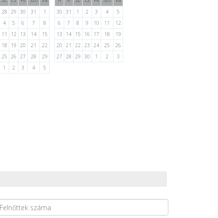
SZ
Cs
Pe
Szo
Va
K
SZ
Cs
Pe
Szo
Va
H
28
29
30
31
1
30
31
1
2
3
4
5
4
5
6
7
8
6
7
8
9
10
11
12
11
12
13
14
15
13
14
15
16
17
18
19
18
19
20
21
22
20
21
22
23
24
25
26
25
26
27
28
29
27
28
29
30
1
2
3
1
2
3
4
5