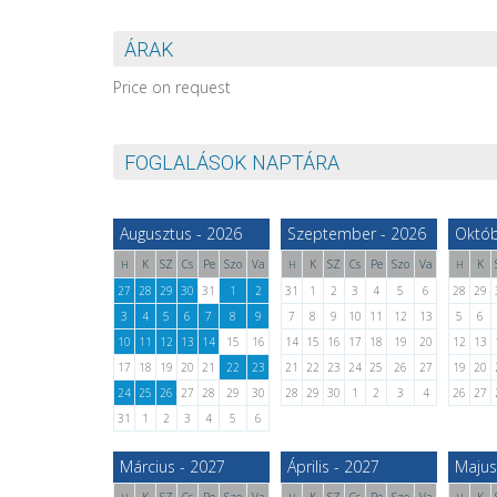
ÁRAK
Price on request
FOGLALÁSOK NAPTÁRA
Augusztus - 2026
Szeptember - 2026
Októb
K
SZ
Cs
Pe
Szo
Va
K
SZ
Cs
Pe
Szo
Va
K
H
H
H
27
28
29
30
31
1
2
31
1
2
3
4
5
6
28
29
3
4
5
6
7
8
9
7
8
9
10
11
12
13
5
6
10
11
12
13
14
15
16
14
15
16
17
18
19
20
12
13
17
18
19
20
21
22
23
21
22
23
24
25
26
27
19
20
24
25
26
27
28
29
30
28
29
30
1
2
3
4
26
27
31
1
2
3
4
5
6
Március - 2027
Április - 2027
Majus