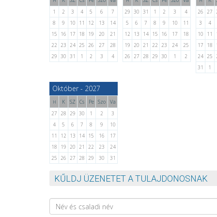
K
SZ
Cs
Pe
Szo
Va
K
SZ
Cs
Pe
Szo
Va
K
H
H
H
1
2
3
4
5
6
7
29
30
31
1
2
3
4
26
27
8
9
10
11
12
13
14
5
6
7
8
9
10
11
3
4
15
16
17
18
19
20
21
12
13
14
15
16
17
18
10
11
22
23
24
25
26
27
28
19
20
21
22
23
24
25
17
18
29
30
31
1
2
3
4
26
27
28
29
30
1
2
24
25
31
1
Október - 2027
K
SZ
Cs
Pe
Szo
Va
H
27
28
29
30
1
2
3
4
5
6
7
8
9
10
11
12
13
14
15
16
17
18
19
20
21
22
23
24
25
26
27
28
29
30
31
KŰLDJ ÜZENETET A TULAJDONOSNAK